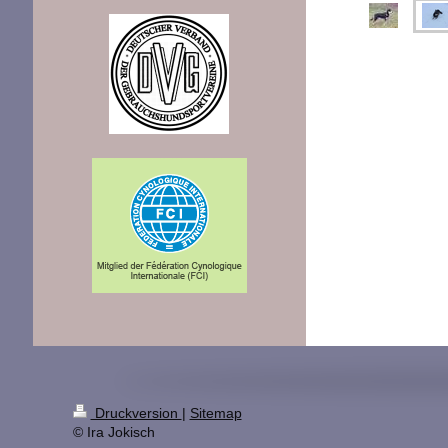
Druckversion
|
Sitemap
© Ira Jokisch