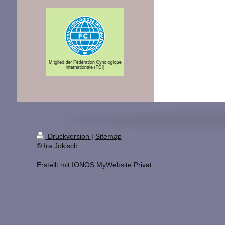
Druckversion
|
Sitemap
© Ira Jokisch
Erstellt mit
IONOS MyWebsite Privat
.