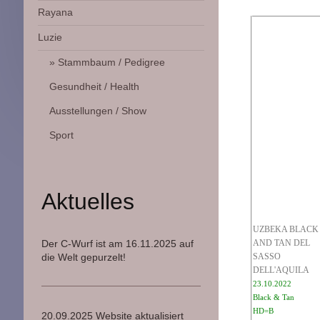
Rayana
Luzie
Stammbaum / Pedigree
Gesundheit / Health
Ausstellungen / Show
Sport
Aktuelles
UZBEKA BLACK
Der C-Wurf ist am 16.11.2025 auf
AND TAN DEL
die Welt gepurzelt!
SASSO
DELL'AQUILA
23.10.2022
Black & Tan
HD=B
20.09.2025 Website aktualisiert