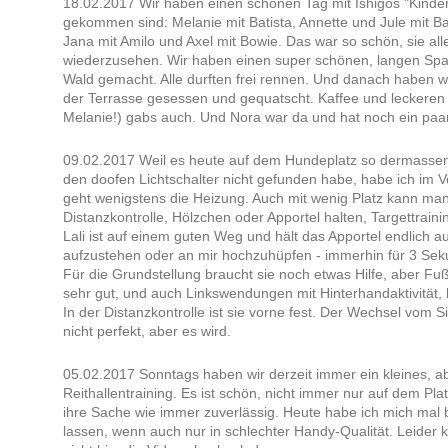
18.02.2017 Wir haben einen schönen Tag mit Ishigos "Kinder
gekommen sind: Melanie mit Batista, Annette und Jule mit Ba
Jana mit Amilo und Axel mit Bowie. Das war so schön, sie all
wiederzusehen. Wir haben einen super schönen, langen Spa
Wald gemacht. Alle durften frei rennen. Und danach haben w
der Terrasse gesessen und gequatscht. Kaffee und leckeren
Melanie!) gabs auch. Und Nora war da und hat noch ein paa
09.02.2017 Weil es heute auf dem Hundeplatz so dermassen a
den doofen Lichtschalter nicht gefunden habe, habe ich im Ve
geht wenigstens die Heizung. Auch mit wenig Platz kann man
Distanzkontrolle, Hölzchen oder Apportel halten, Targettraini
Lali ist auf einem guten Weg und hält das Apportel endlich a
aufzustehen oder an mir hochzuhüpfen - immerhin für 3 Se
Für die Grundstellung braucht sie noch etwas Hilfe, aber F
sehr gut, und auch Linkswendungen mit Hinterhandaktivität, k
In der Distanzkontrolle ist sie vorne fest. Der Wechsel vom Sit
nicht perfekt, aber es wird.
05.02.2017 Sonntags haben wir derzeit immer ein kleines, ab
Reithallentraining. Es ist schön, nicht immer nur auf dem Pla
ihre Sache wie immer zuverlässig. Heute habe ich mich mal b
lassen, wenn auch nur in schlechter Handy-Qualität. Leider k