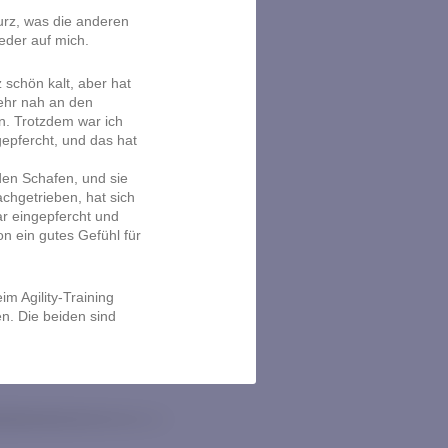
kurz, was die anderen
eder auf mich.
 schön kalt, aber hat
ehr nah an den
n. Trotzdem war ich
gepfercht, und das hat
den Schafen, und sie
achgetrieben, hat sich
r eingepfercht und
on ein gutes Gefühl für
m Agility-Training
n. Die beiden sind