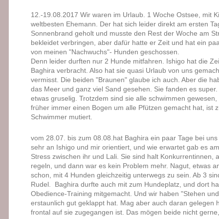
12.-19.08.2017 Wir waren im Urlaub. 1 Woche Ostsee, mit 
weltbesten Ehemann. Der hat sich leider direkt am ersten T
Sonnenbrand geholt und musste den Rest der Woche am St
bekleidet verbringen, aber dafür hatte er Zeit und hat ein pa
von meinen "Nachwuchs"- Hunden geschossen.
Denn leider durften nur 2 Hunde mitfahren. Ishigo hat die Ze
Baghira verbracht. Also hat sie quasi Urlaub von uns gemacht
vermisst. Die beiden "Braunen" glaube ich auch. Aber die ha
das Meer und ganz viel Sand gesehen. Sie fanden es super. 
etwas gruselig. Trotzdem sind sie alle schwimmen gewesen, 
früher immer einen Bogen um alle Pfützen gemacht hat, ist 
Schwimmer mutiert.
vom 28.07. bis zum 08.08.hat Baghira ein paar Tage bei uns 
sehr an Ishigo und mir orientiert, und wie erwartet gab es a
Stress zwischen ihr und Lali. Sie sind halt Konkurrentinnen, a
regeln, und dann war es kein Problem mehr. Nagut, etwas a
schon, mit 4 Hunden gleichzeitig unterwegs zu sein. Ab 3 sind
Rudel. Baghira durfte auch mit zum Hundeplatz, und dort h
Obedience-Training mitgemacht. Und wir haben "Stehen und
erstaunlich gut geklappt hat. Mag aber auch daran gelegen 
frontal auf sie zugegangen ist. Das mögen beide nicht gerne,