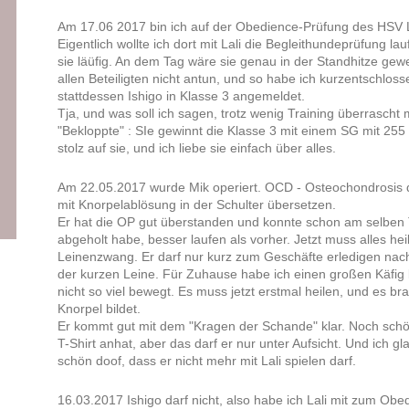
Am 17.06 2017 bin ich auf der Obedience-Prüfung des HSV Li
Eigentlich wollte ich dort mit Lali die Begleithundeprüfung l
sie läüfig. An dem Tag wäre sie genau in der Standhitze gewe
allen Beteiligten nicht antun, und so habe ich kurzentschlos
stattdessen Ishigo in Klasse 3 angemeldet.
Tja, und was soll ich sagen, trotz wenig Training überrascht
"Bekloppte" : SIe gewinnt die Klasse 3 mit einem SG mit 255 
stolz auf sie, und ich liebe sie einfach über alles.
Am 22.05.2017 wurde Mik operiert. OCD - Osteochondrosis 
mit Knorpelablösung in der Schulter übersetzen.
Er hat die OP gut überstanden und konnte schon am selben T
abgeholt habe, besser laufen als vorher. Jetzt muss alles he
Leinenzwang. Er darf nur kurz zum Geschäfte erledigen nac
der kurzen Leine. Für Zuhause habe ich einen großen Käfig b
nicht so viel bewegt. Es muss jetzt erstmal heilen, und es bra
Knorpel bildet.
Er kommt gut mit dem "Kragen der Schande" klar. Noch schön
T-Shirt anhat, aber das darf er nur unter Aufsicht. Und ich gl
schön doof, dass er nicht mehr mit Lali spielen darf.
16.03.2017 Ishigo darf nicht, also habe ich Lali mit zum Obe