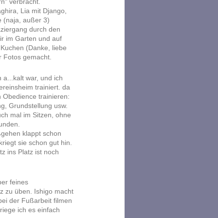
n" verbracht.
ghira, Lia mit Django,
e (naja, außer 3)
ziergang durch den
ir im Garten und auf
 Kuchen (Danke, liebe
r Fotos gemacht.
...kalt war, und ich
reinsheim trainiert. da
 Obedience trainieren:
ng, Grundstellung usw.
uch mal im Sitzen, ohne
kunden.
ußgehen klappt schon
riegt sie schon gut hin.
z ins Platz ist noch
er feines
tz zu üben. Ishigo macht
ei der Fußarbeit filmen
riege ich es einfach