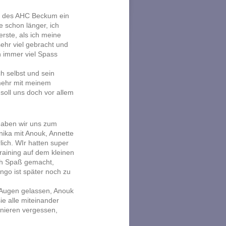
z des AHC Beckum ein
e schon länger, ich
rste, als ich meine
ehr viel gebracht und
n immer viel Spass
h selbst und sein
 mehr mit meinem
oll uns doch vor allem
 haben wir uns zum
nika mit Anouk, Annette
lich. WIr hatten super
raining auf dem kleinen
ch Spaß gemacht,
ngo ist später noch zu
n Augen gelassen, Anouk
ie alle miteinander
nieren vergessen,