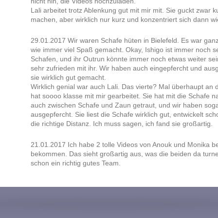
nicht hin, die Videos hochzuladen.
Lali arbeitet trotz Ablenkung gut mit mir mit. Sie guckt zwar 
machen, aber wirklich nur kurz und konzentriert sich dann wi
29.01.2017 Wir waren Schafe hüten in Bielefeld. Es war ganz
wie immer viel Spaß gemacht. Okay, Ishigo ist immer noch s
Schafen, und ihr Outrun könnte immer noch etwas weiter sei
sehr zufrieden mit ihr. Wir haben auch eingepfercht und aus
sie wirklich gut gemacht.
Wirklich genial war auch Lali. Das vierte? Mal überhaupt an 
hat soooo klasse mit mir gearbeitet. Sie hat mit die Schafe n
auch zwischen Schafe und Zaun getraut, und wir haben soga
ausgepfercht. Sie liest die Schafe wirklich gut, entwickelt sch
die richtige Distanz. Ich muss sagen, ich fand sie großartig.
21.01.2017 Ich habe 2 tolle Videos von Anouk und Monika bei
bekommen. Das sieht großartig aus, was die beiden da turne
schon ein richtig gutes Team.