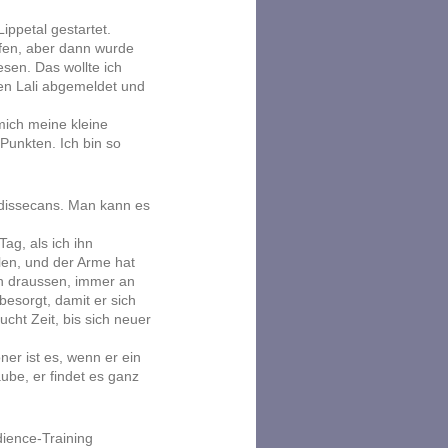
ppetal gestartet.
aufen, aber dann wurde
sen. Das wollte ich
sen Lali abgemeldet und
 mich meine kleine
Punkten. Ich bin so
dissecans. Man kann es
ag, als ich ihn
ilen, und der Arme hat
h draussen, immer an
esorgt, damit er sich
ucht Zeit, bis sich neuer
er ist es, wenn er ein
aube, er findet es ganz
dience-Training