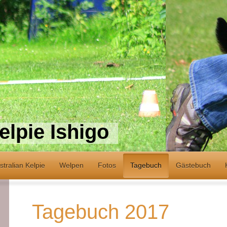
elpie Ishigo
stralian Kelpie
Welpen
Fotos
Tagebuch
Gästebuch
Tagebuch 2017