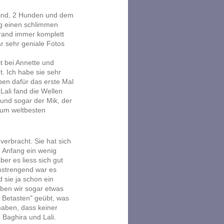
Kind, 2 Hunden und dem
ag einen schlimmen
rand immer komplett
ar sehr geniale Fotos
it bei Annette und
. Ich habe sie sehr
ben dafür das erste Mal
Lali fand die Wellen
und sogar der Mik, der
zum weltbesten
verbracht. Sie hat sich
m Anfang ein wenig
ber es liess sich gut
nstrengend war es
 sie ja schon ein
aben wir sogar etwas
 Betasten" geübt, was
haben, dass keiner
 Baghira und Lali.