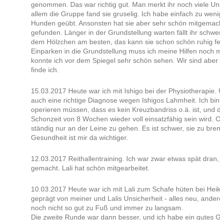
genommen. Das war richtig gut. Man merkt ihr noch viele Un
allem die Gruppe fand sie gruselig. Ich habe einfach zu weni
Hunden geübt. Ansonsten hat sie aber sehr schön mitgemacht
gefunden. Länger in der Grundstellung warten fällt ihr schwer
dem Hölzchen am besten, das kann sie schon schön ruhig fe
Einparken in die Grundstellung muss ich meine Hilfen noch
konnte ich vor dem Spiegel sehr schön sehen. Wir sind abe
finde ich.
15.03.2017 Heute war ich mit Ishigo bei der Physiotherapie. 
auch eine richtige Diagnose wegen Ishigos Lahmheit. Ich bin 
operieren müssen, dass es kein Kreuzbandriss o.ä. ist, und 
Schonzeit von 8 Wochen wieder voll einsatzfähig sein wird. Ok
ständig nur an der Leine zu gehen. Es ist schwer, sie zu bre
Gesundheit ist mir da wichtiger.
12.03.2017 Reithallentraining. Ich war zwar etwas spät dran
gemacht. Lali hat schön mitgearbeitet.
10.03.2017 Heute war ich mit Lali zum Schafe hüten bei Hei
geprägt von meiner und Lalis Unsicherheit - alles neu, and
noch nicht so gut zu Fuß und immer zu langsam.
Die zweite Runde war dann besser, und ich habe ein gutes G