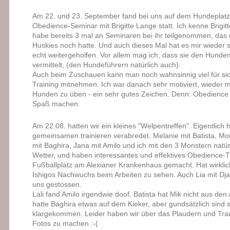
Am 22. und 23. September fand bei uns auf dem Hundeplat
Obedience-Seminar mit Brigitte Lange statt. Ich kenne Brigitt
habe bereits 3 mal an Seminaren bei ihr teilgenommen, das e
Huskies noch hatte. Und auch dieses Mal hat es mir wieder s
echt weitergeholfen. Vor allem mag ich, dass sie den Hunde
vermittelt, (den Hundeführern natürlich auch).
Auch beim Zuschauen kann man noch wahnsinnig viel für sic
Training mitnehmen. Ich war danach sehr motiviert, wieder
Hunden zu üben - ein sehr gutes Zeichen. Denn: Obedience s
Spaß machen.
Am 22.08. hatten wir ein kleines "Welpentreffen". Eigentlich
gemeinsamen trainieren verabredet. Melanie mit Batista, Mo
mit Baghira, Jana mit Amilo und ich mit den 3 Monstern natür
Wetter, und haben interessantes und effektives Obedience-T
Fußballplatz am Alexianer Krankenhaus gemacht. Hat wirkli
Ishigos Nachwuchs beim Arbeiten zu sehen. Auch Lia mit Dja
uns gestossen.
Lali fand Amilo irgendwie doof, Batista hat Mik nicht aus de
hatte Baghira etwas auf dem Kieker, aber gundsätzlich sind s
klargekommen. Leider haben wir über das Plaudern und Trai
Fotos zu machen :-(