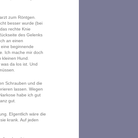
rarzt zum Röntgen.
cht besser wurde (bei
das rechte Knie
 Rückseite des Gelenks
och an einen
t eine beginnende
je. Ich mache mir doch
 kleinen Hund.
was da los ist. Und
 müssen.
fen Schrauben und die
rieren lassen. Wegen
Narkose habe ich gut
anz gut.
ung. EIgentlich wäre die
sie krank. Auf jeden