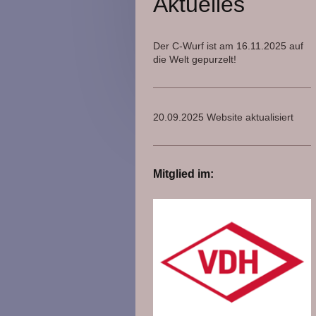
Aktuelles
Der C-Wurf ist am 16.11.2025 auf
die Welt gepurzelt!
20.09.2025 Website aktualisiert
Mitglied im: