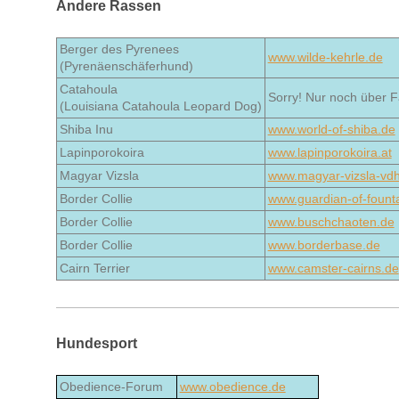
Andere Rassen
Berger des Pyrenees
www.wilde-kehrle.de
(Pyrenäenschäferhund)
Catahoula
Sorry! Nur noch über 
(Louisiana Catahoula Leopard Dog)
Shiba Inu
www.world-of-shiba.de
Lapinporokoira
www.lapinporokoira.at
Magyar Vizsla
www.magyar-vizsla-vd
Border Collie
www.guardian-of-fount
Border Collie
www.buschchaoten.de
Border Collie
www.borderbase.de
Cairn Terrier
www.camster-cairns.de
Hundesport
Obedience-Forum
www.obedience.de