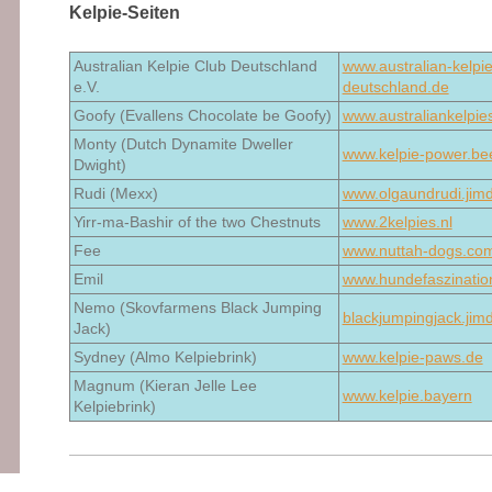
Kelpie-Seiten
Australian Kelpie Club Deutschland
www.australian-kelpie
e.V.
deutschland.de
Goofy (Evallens Chocolate be Goofy)
www.australiankelpie
Monty (Dutch Dynamite Dweller
www.kelpie-power.be
Dwight)
Rudi (Mexx)
www.olgaundrudi.jim
Yirr-ma-Bashir of the two Chestnuts
www.2kelpies.nl
Fee
www.nuttah-dogs.co
Emil
www.hundefaszination
Nemo (Skovfarmens Black Jumping
blackjumpingjack.jim
Jack)
Sydney (Almo Kelpiebrink)
www.kelpie-paws.de
Magnum (Kieran Jelle Lee
www.kelpie.bayern
Kelpiebrink)