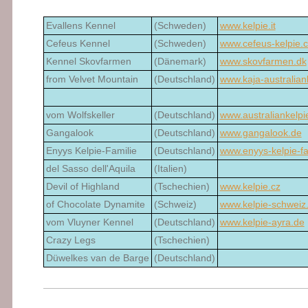
Evallens Kennel
(Schweden)
www.kelpie.it
Cefeus Kennel
(Schweden)
www.cefeus-kelpie.
Kennel Skovfarmen
(Dänemark)
www.skovfarmen.dk
from Velvet Mountain
(Deutschland)
www.kaja-australian
vom Wolfskeller
(Deutschland)
www.australiankelpie
Gangalook
(Deutschland)
www.gangalook.de
Enyys Kelpie-Familie
(Deutschland)
www.enyys-kelpie-fa
del Sasso dell'Aquila
(Italien)
Devil of Highland
(Tschechien)
www.kelpie.cz
of Chocolate Dynamite
(Schweiz)
www.kelpie-schweiz
vom Vluyner Kennel
(Deutschland)
www.kelpie-ayra.de
Crazy Legs
(Tschechien)
Düwelkes van de Barge
(Deutschland)