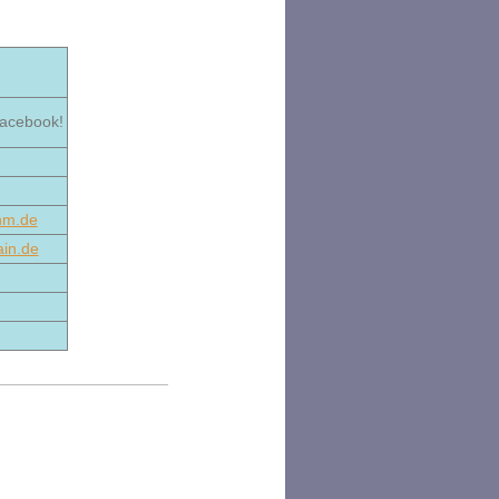
Facebook!
hm.de
ain.de