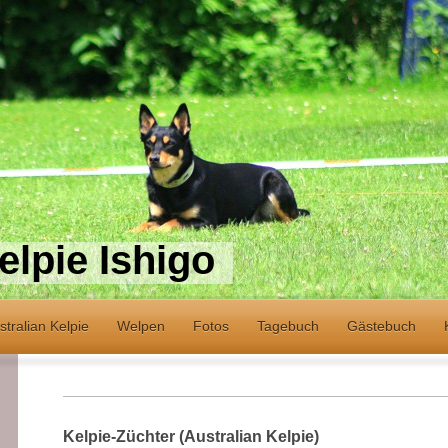
elpie Ishigo
stralian Kelpie
Welpen
Fotos
Tagebuch
Gästebuch
Kelpie-Züchter (Australian Kelpie)