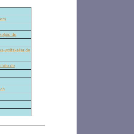
com
kelpie.de
s-wolfskeller.de
milie.de
.ch