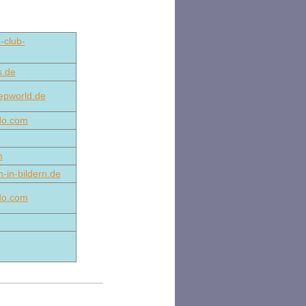
-club-
s.de
epworld.de
do.com
m
-in-bildern.de
do.com