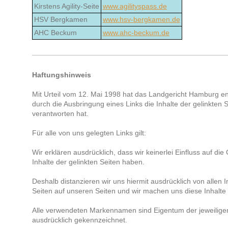
Kirstens Agility-Seite
www.agilityspass.de
HSV Bergkamen
www.hsv-bergkamen.de
AHC Beckum
www.ahc-beckum.de
Haftungshinweis
Mit Urteil vom 12. Mai 1998 hat das Landgericht Hamburg e
durch die Ausbringung eines Links die Inhalte der gelinkten S
verantworten hat.
Für alle von uns gelegten Links gilt:
Wir erklären ausdrücklich, dass wir keinerlei Einfluss auf die
Inhalte der gelinkten Seiten haben.
Deshalb distanzieren wir uns hiermit ausdrücklich von allen In
Seiten auf unseren Seiten und wir machen uns diese Inhalte 
Alle verwendeten Markennamen sind Eigentum der jeweiligen
ausdrücklich gekennzeichnet.