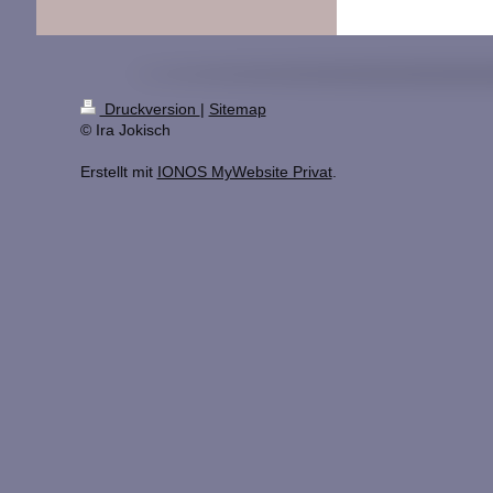
Druckversion
|
Sitemap
© Ira Jokisch
Erstellt mit
IONOS MyWebsite Privat
.