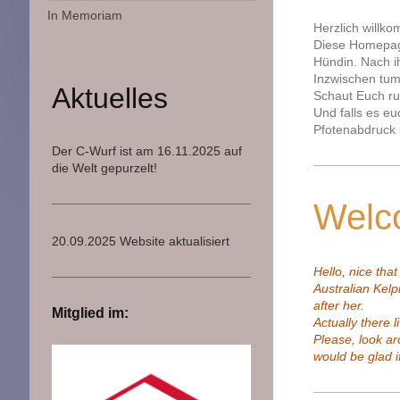
In Memoriam
Herzlich willk
Diese Homepage
Hündin. Nach ih
Inzwischen tumm
Aktuelles
Schaut Euch ru
Und falls es eu
Pfotenabdruck
Der C-Wurf ist am 16.11.2025 auf
die Welt gepurzelt!
Welc
20.09.2025 Website aktualisiert
Hello, nice tha
Australian Kelp
after her.
Mitglied im:
Actually there l
Please, look ar
would be glad i