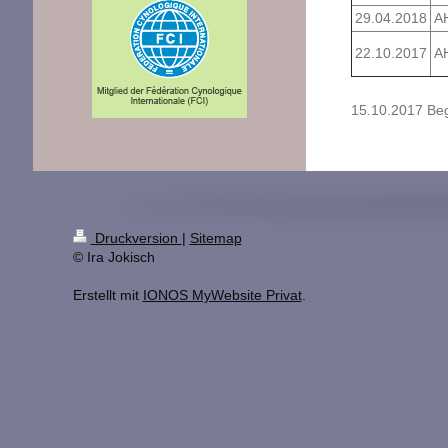
29.04.2018
A
22.10.2017
A
15.10.2017 Be
Druckversion
|
Sitemap
© Ira Jokisch
Erstellt mit
IONOS MyWebsite Privat
.