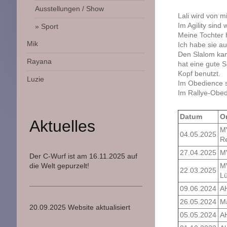
Ausstellungen / Show
Lali wird von m
Im Agility sind 
Sport
Meine Tochter 
Mik
Ich habe sie au
Den Slalom kann
Rayana
hat eine gute S
Kopf benutzt.
Luzie
Im Obedience s
Im Rallye-Obedi
Datum
O
Aktuelles
M
04.05.2025
R
27.04.2025
M
Der C-Wurf ist am 16.11.2025 auf
die Welt gepurzelt!
M
22.03.2025
L
09.06.2024
A
26.05.2024
M
20.09.2025 Website aktualisiert
05.05.2024
A